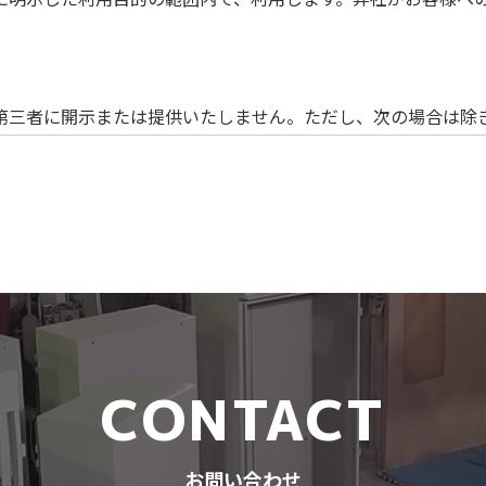
第三者に開示または提供いたしません。ただし、次の場合は除
合
致します。
漏えい、個人情報への不正侵入を防止するために、適正なセキ
などの要求がある場合には、必要な範囲で対応致します。
CONTACT
て、適用される日本の法令やその他の規範を遵守致します。
お問い合わせ