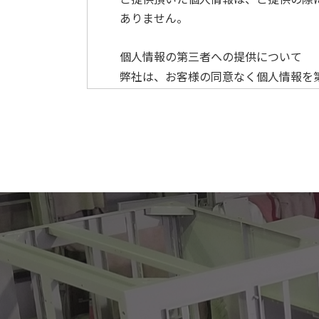
ありません。
個人情報の第三者への提供について
弊社は、お客様の同意なく個人情報を
・法律の適用を受ける場合
・警察や、官公署から要請があった場
個人情報の管理について
弊社はお客様の個人情報を安全に管理
お客様の個人情報の紛失や、改ざん、
ご本人の照会について
お客様が個人情報を開示、消去、訂正
法令、規範の遵守と見直し
弊社は、ご提供頂いた個人情報に関し