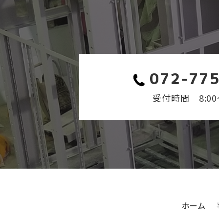
また、本ポリシーの内容を見直し、そ
お問い合わせ
本ページの内容に関して、ご意見・ご
願いいたします。
072-77
連絡先：
受付時間 8:00～
有限会社 フクトモ
〒664-0842
兵庫県伊丹市森本9丁目25
TEL.072-775-5106
ホーム